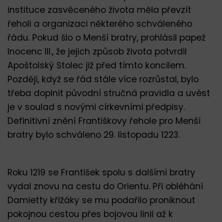
instituce zasvěceného života měla převzít
řeholi a organizaci některého schváleného
řádu. Pokud šlo o Menší bratry, prohlásil papež
Inocenc III., že jejich způsob života potvrdil
Apoštolský Stolec již před tímto koncilem.
Později, když se řád stále více rozrůstal, bylo
třeba doplnit původní stručná pravidla a uvést
je v soulad s novými církevními předpisy.
Definitivní znění Františkovy řehole pro Menší
bratry bylo schváleno 29. listopadu 1223.
Roku 1219 se František spolu s dalšími bratry
vydal znovu na cestu do Orientu. Při obléhání
Damietty křižáky se mu podařilo proniknout
pokojnou cestou přes bojovou linii až k