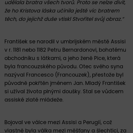
udělala bratra všech tvorů. Proto se nelze divit,
že ho Kristova láska učinila ještě víc bratrem
těch, do jejichž duše vtiskl Stvořitel svůj obraz.“
František se narodil v umbrijském městě Assisi
v r. 1181 nebo 1182 Petru Bernardonovi, bohatému
obchodníku s látkami, a jeho ženě Pice, která
byla francouzského původu. Otec svého syna
nazýval Francesco (Francouzek), přestože byl
původně pokřtěn jménem Jan. Mladý František
si užíval života plnými doušky. Stal se vůdcem
assiské zlaté mládeže.
Bojoval ve válce mezi Assisi a Perugií, což
vlastně byla válka mezi měšťany a šlechtici, za