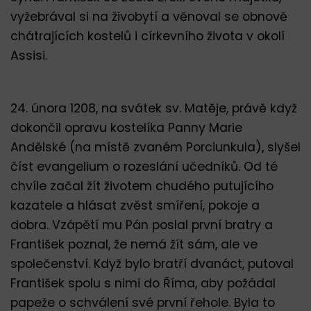
vyžebrával si na živobytí a věnoval se obnově
chátrajících kostelů i církevního života v okolí
Assisi.
24. února 1208, na svátek sv. Matěje, právě když
dokončil opravu kostelíka Panny Marie
Andělské (na místě zvaném Porciunkula), slyšel
číst evangelium o rozeslání učedníků. Od té
chvíle začal žít životem chudého putujícího
kazatele a hlásat zvěst smíření, pokoje a
dobra. Vzápětí mu Pán poslal první bratry a
František poznal, že nemá žít sám, ale ve
společenství. Když bylo bratří dvanáct, putoval
František spolu s nimi do Říma, aby požádal
papeže o schválení své první řehole. Byla to