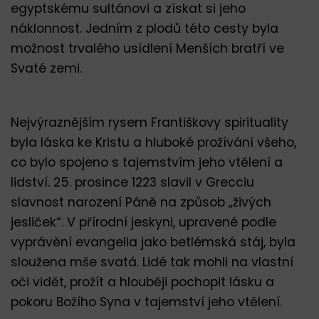
egyptskému sultánovi a získat si jeho
náklonnost. Jedním z plodů této cesty byla
možnost trvalého usídlení Menších bratří ve
Svaté zemi.
Nejvýraznějším rysem Františkovy spirituality
byla láska ke Kristu a hluboké prožívání všeho,
co bylo spojeno s tajemstvím jeho vtělení a
lidství. 25. prosince 1223 slavil v Grecciu
slavnost narození Páně na způsob „živých
jesliček“. V přírodní jeskyni, upravené podle
vyprávění evangelia jako betlémská stáj, byla
sloužena mše svatá. Lidé tak mohli na vlastní
oči vidět, prožít a hlouběji pochopit lásku a
pokoru Božího Syna v tajemství jeho vtělení.