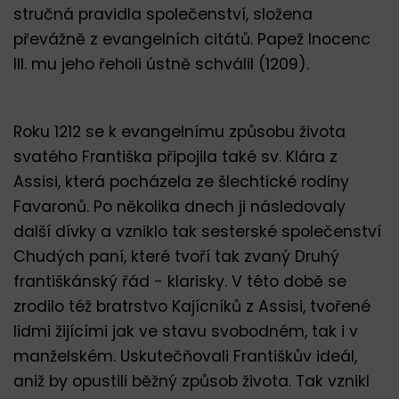
stručná pravidla společenství, složena
převážně z evangelních citátů. Papež Inocenc
III. mu jeho řeholi ústně schválil (1209).
Roku 1212 se k evangelnímu způsobu života
svatého Františka připojila také sv. Klára z
Assisi, která pocházela ze šlechtické rodiny
Favaronů. Po několika dnech ji následovaly
další dívky a vzniklo tak sesterské společenství
Chudých paní, které tvoří tak zvaný Druhý
františkánský řád - klarisky. V této době se
zrodilo též bratrstvo Kajícníků z Assisi, tvořené
lidmi žijícími jak ve stavu svobodném, tak i v
manželském. Uskutečňovali Františkův ideál,
aniž by opustili běžný způsob života. Tak vznikl