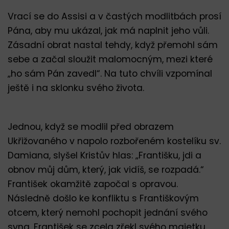
Vrací se do Assisi a v častých modlitbách prosí
Pána, aby mu ukázal, jak má naplnit jeho vůli.
Zásadní obrat nastal tehdy, když přemohl sám
sebe a začal sloužit malomocným, mezi které
„ho sám Pán zavedl“. Na tuto chvíli vzpomínal
ještě i na sklonku svého života.
Jednou, když se modlil před obrazem
Ukřižovaného v napolo rozbořeném kostelíku sv.
Damiana, slyšel Kristův hlas: „Františku, jdi a
obnov můj dům, který, jak vidíš, se rozpadá.“
František okamžitě započal s opravou.
Následně došlo ke konfliktu s Františkovým
otcem, který nemohl pochopit jednání svého
syna. František se zcela zřekl svého majetku,