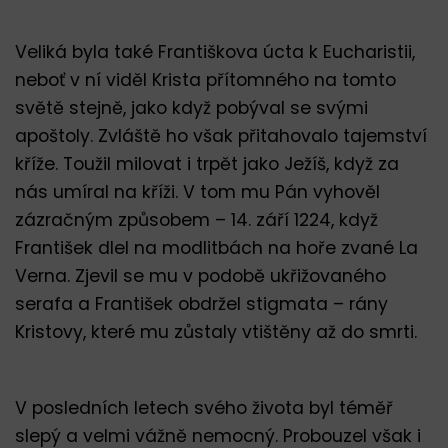
Veliká byla také Františkova úcta k Eucharistii,
neboť v ní viděl Krista přítomného na tomto
světě stejně, jako když pobýval se svými
apoštoly. Zvláště ho však přitahovalo tajemství
kříže. Toužil milovat i trpět jako Ježíš, když za
nás umíral na kříži. V tom mu Pán vyhověl
zázračným způsobem – 14. září 1224, když
František dlel na modlitbách na hoře zvané La
Verna. Zjevil se mu v podobě ukřižovaného
serafa a František obdržel stigmata – rány
Kristovy, které mu zůstaly vtištěny až do smrti.
V posledních letech svého života byl téměř
slepý a velmi vážně nemocný. Probouzel však i