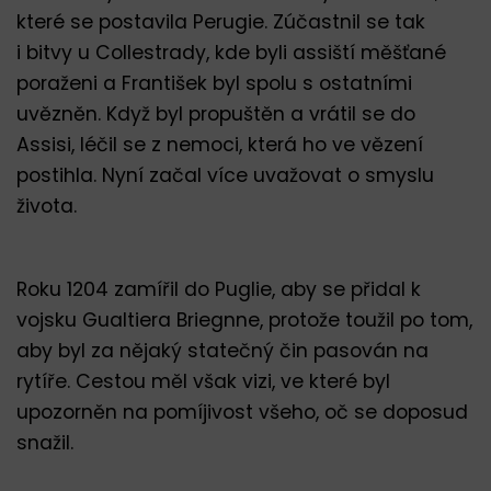
které se postavila Perugie. Zúčastnil se tak
i bitvy u Collestrady, kde byli assiští měšťané
poraženi a František byl spolu s ostatními
uvězněn. Když byl propuštěn a vrátil se do
Assisi, léčil se z nemoci, která ho ve vězení
postihla. Nyní začal více uvažovat o smyslu
života.
Roku 1204 zamířil do Puglie, aby se přidal k
vojsku Gualtiera Briegnne, protože toužil po tom,
aby byl za nějaký statečný čin pasován na
rytíře. Cestou měl však vizi, ve které byl
upozorněn na pomíjivost všeho, oč se doposud
snažil.