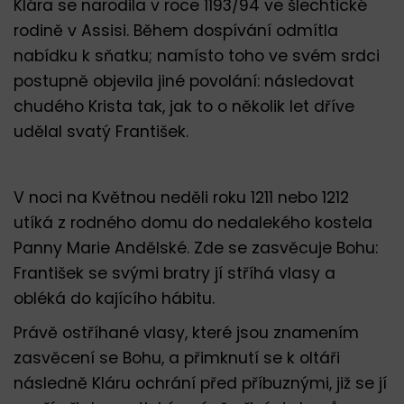
Klára se narodila v roce 1193/94 ve šlechtické
rodině v Assisi. Během dospívání odmítla
nabídku k sňatku; namísto toho ve svém srdci
postupně objevila jiné povolání: následovat
chudého Krista tak, jak to o několik let dříve
udělal svatý František.
V noci na Květnou neděli roku 1211 nebo 1212
utíká z rodného domu do nedalekého kostela
Panny Marie Andělské. Zde se zasvěcuje Bohu:
František se svými bratry jí stříhá vlasy a
obléká do kajícího hábitu.
Právě ostříhané vlasy, které jsou znamením
zasvěcení se Bohu, a přimknutí se k oltáři
následně Kláru ochrání před příbuznými, již se jí