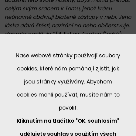
účastnit této svaté hostiny, abys mohla přilnout
celým svým srdcem k Tomu, jehož krásu
neúnavně obdivují blažené zástupy v nebi. Jeho
láska dává štěstí, nazírání na něho občerstvuje,
dobrota naplňuje.”
(4. list sv. Anežce České)
Naše webové stránky používají soubory
zpět
cookies, které nám pomáhají zjistit, jak
jsou stránky využívány. Abychom
cookies mohli používat, musíte nám to
povolit.
Kliknutím na tlačítko "OK, souhlasím"
udělujete souhlas s použitím všech