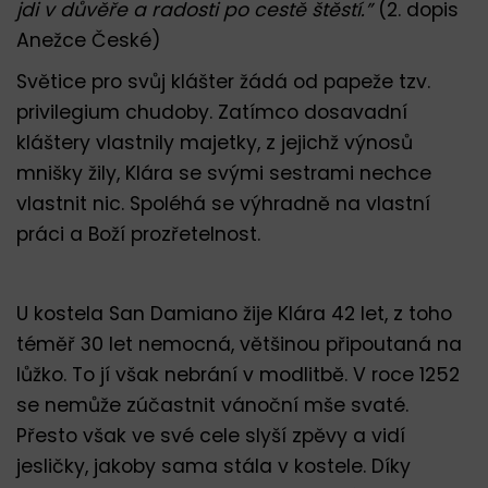
jdi v důvěře a radosti po cestě štěstí.”
(2. dopis
Anežce České)
Světice pro svůj klášter žádá od papeže tzv.
privilegium chudoby. Zatímco dosavadní
kláštery vlastnily majetky, z jejichž výnosů
mnišky žily, Klára se svými sestrami nechce
vlastnit nic. Spoléhá se výhradně na vlastní
práci a Boží prozřetelnost.
U kostela San Damiano žije Klára 42 let, z toho
téměř 30 let nemocná, většinou připoutaná na
lůžko. To jí však nebrání v modlitbě. V roce 1252
se nemůže zúčastnit vánoční mše svaté.
Přesto však ve své cele slyší zpěvy a vidí
jesličky, jakoby sama stála v kostele. Díky