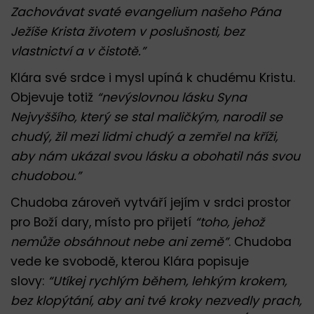
Zachovávat svaté evangelium našeho Pána
Ježíše Krista životem v poslušnosti, bez
vlastnictví a v čistotě.”
Klára své srdce i mysl upíná k chudému Kristu.
Objevuje totiž
“nevýslovnou lásku Syna
Nejvyššího, který se stal maličkým, narodil se
chudý, žil mezi lidmi chudý a zemřel na kříži,
aby nám ukázal svou lásku a obohatil nás svou
chudobou.”
Chudoba zároveň vytváří jejím v srdci prostor
pro Boží dary, místo pro přijetí
“toho, jehož
nemůže obsáhnout nebe ani země”
. Chudoba
vede ke svobodě, kterou Klára popisuje
slovy:
“Utíkej rychlým během, lehkým krokem,
bez klopýtání, aby ani tvé kroky nezvedly prach,