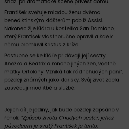
snaží při dramatické scéně přivést domů.
František svěřuje mladou ženu dvěma
benediktinským klášterům poblíž Assisi.
Nakonec žije Klára u kostelíka San Damiano,
který František vlastnoručně opravil a kde k
němu promluvil Kristus z kříže.
Postupně se ke Kláře přidávají její sestry
Anežka a Beatrix a mnoho jiných žen, včetně
matky Ortolany. Vzniká tak řád “chudých paní”,
později známých jako klarisky. Svůj život zcela
zasvěcují modlitbě a službě.
Jejich cíl je jediný, jak bude později zapsáno v
řeholi:
“Způsob života Chudých sester, jehož
původcem je svatý František je tento: