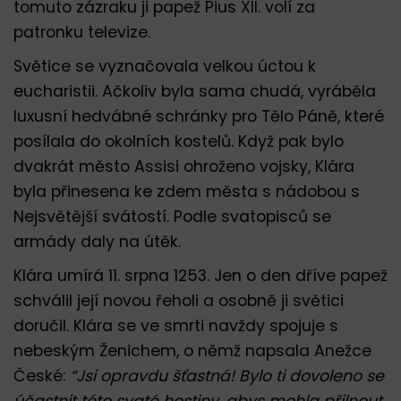
tomuto zázraku ji papež Pius XII. volí za
patronku televize.
Světice se vyznačovala velkou úctou k
eucharistii. Ačkoliv byla sama chudá, vyráběla
luxusní hedvábné schránky pro Tělo Páně, které
posílala do okolních kostelů. Když pak bylo
dvakrát město Assisi ohroženo vojsky, Klára
byla přinesena ke zdem města s nádobou s
Nejsvětější svátostí. Podle svatopisců se
armády daly na útěk.
Klára umírá 11. srpna 1253. Jen o den dříve papež
schválil její novou řeholi a osobně ji světici
doručil. Klára se ve smrti navždy spojuje s
nebeským Ženichem, o němž napsala Anežce
České:
“Jsi opravdu šťastná! Bylo ti dovoleno se